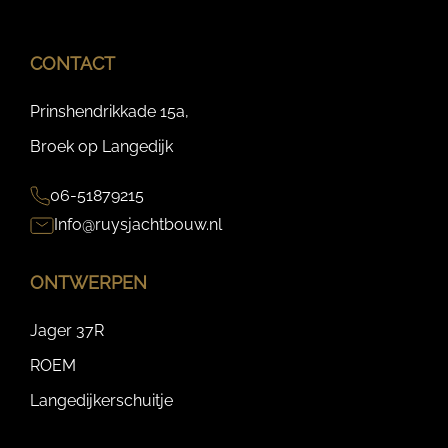
CONTACT
Prinshendrikkade 15a,
Broek op Langedijk
06-51879215
Info@ruysjachtbouw.nl
ONTWERPEN
Jager 37R
ROEM
Langedijkerschuitje